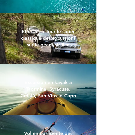
Etna Jeep Tour le super
classique des excursions
sur le géant sicilien
Excursion en kayak à
Taormina, Syracuse,
Cefalù, San Vito lo Capo
Vol en parapente des