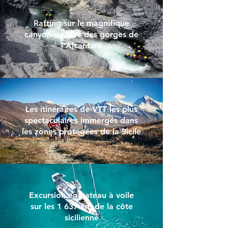
Rafting sur le magnifique
canyon de lave des gorges de
l'Alcantara
Les itinéraires de VTT les plus
spectaculaires immergés dans
les zones protégées de la Sicile
Excursion en bateau à voile
sur les 1 637 km de la côte
sicilienne