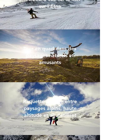
sur l'Etna
Tour en quad dans des
paysages naturels et
amusants
Raquette à neige entre
paysages alpins, haute
altitude et air pétillant